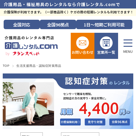
介護用品・福祉用具のレンタルなら
介護レンタル.comで
介護保険が利用できます。（一部商品除く）ケガの際の短期レンタルも利用できます！
全国
対応
全国
96拠点
1日～短期
ご利用可能
お問い合わせ
営業所一覧
TOP
生活支援用品・認知症対策用品