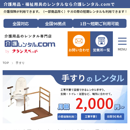
介護用品・福祉用具のレンタルなら
介護レンタル.comで
介護保険が利用できます。（一部商品除く）ケガの際の短期レンタルも利用できます！
全国
対応
全国
96拠点
1日～短期
ご利用可能
お問い合わせ
営業所一覧
TOP
手すり