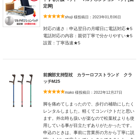
定脚]
shuji 様
投稿日：2023年01月06日
対応の速さ：申込翌日の月曜日に電話対応★5
電話対応の内容：親切丁寧で分かりやすい★5
設置：丁寧迅速★5
前腕部支持型杖 カラーロフストランド クラ
ッチM25
mako 様
投稿日：2022年12月27日
脚を痛めてしまったので、歩行の補助にしたく
レンタルしました。軽くてコンパクトだと思い
ます。外出時も扱いが楽なので松葉杖よりも使
用している事が目立たずありがたかったです。
申込のときは、事前に営業所の方から丁寧に説