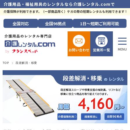
介護用品・福祉用具のレンタルなら
介護レンタル.comで
介護保険が利用できます。（一部商品除く）ケガの際の短期レンタルも利用できます！
全国
対応
全国
96拠点
1日～短期
ご利用可能
お問い合わせ
営業所一覧
TOP
段差解消・移乗