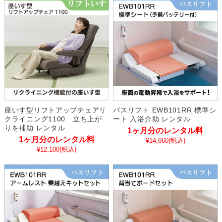
座いす型リフトアップチェアリ
バスリフト EWB101RR 標準シ
クライニング1100 立ち上が
ート 入浴介助 レンタル
りを補助 レンタル
1ヶ月分のレンタル料
1ヶ月分のレンタル料
¥14,660
(税込)
¥12,100
(税込)