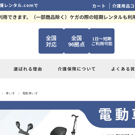
護レンタル.comで
カート
介護用品コ
利用できます。（一部商品除く）ケガの際の短期レンタルも利
全国
全国
1日～短期
対応
96拠点
ご利用可能
選ばれる理由
介護保険について
よくある
車いす
電動車いす