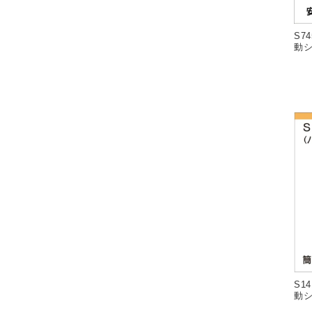
S7
動シ
S1
動シ