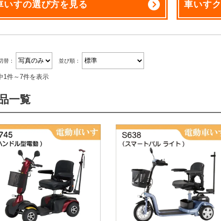
車いすの選び方を見る
車いす
切替：
並び順：
中1件～7件を表示
品一覧