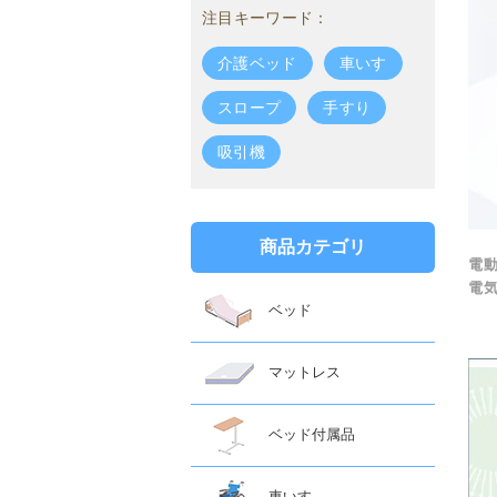
注目キーワード：
介護ベッド
車いす
スロープ
手すり
吸引機
商品カテゴリ
電
電
ベッド
マットレス
ベッド付属品
車いす