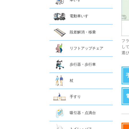
電動車いす
段差解消・移乗
フ
し
リフトアップチェア
選
歩行器・歩行車
杖
手すり
吸引器・点滴台
トイレ・バス