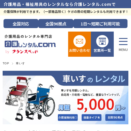
介護用品・福祉用具のレンタルなら
介護レンタル.comで
介護保険が利用できます。（一部商品除く）ケガの際の短期レンタルも利用できます！
全国
対応
全国
96拠点
1日～短期
ご利用可能
お問い合わせ
営業所一覧
TOP
車いす