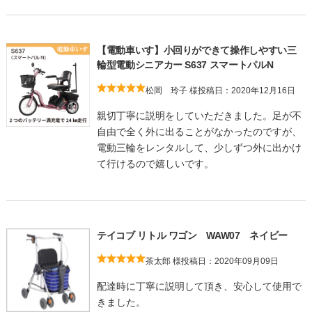
【電動車いす】小回りができて操作しやすい三
輪型電動シニアカー S637 スマートパルN
松岡 玲子 様
投稿日：2020年12月16日
親切丁寧に説明をしていただきました。足が不
自由で全く外に出ることがなかったのですが、
電動三輪をレンタルして、少しずつ外に出かけ
て行けるので嬉しいです。
テイコブ リトル ワゴン WAW07 ネイビー
茶太郎 様
投稿日：2020年09月09日
配達時に丁寧に説明して頂き、安心して使用で
きました。