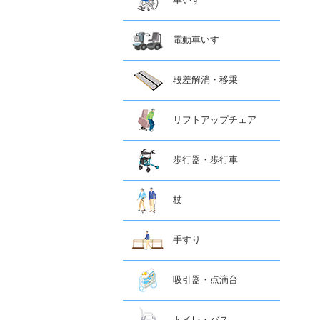
電動車いす
段差解消・移乗
リフトアップチェア
歩行器・歩行車
杖
手すり
吸引器・点滴台
トイレ・バス