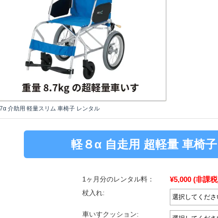
7α 介助用 軽量スリム 車椅子 レンタル
軽８α 自走用 超軽量 車椅
¥5,000
(非課税
1ヶ月分のレンタル料：
杖入れ:
車いすクッション: