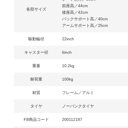
前座高／44cm
各部サイズ
後座高／42cm
バックサポート高／40cm
アームサポート高／25cm
駆動輪径
22inch
キャスター径
6inch
重量
10.2kg
耐荷重
100kg
材質
フレーム／アルミ
タイヤ
ノーパンクタイヤ
FB商品コード
200112187