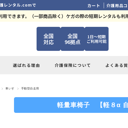
護レンタル.comで
カート
介護用品コ
利用できます。（一部商品除く）ケガの際の短期レンタルも利
全国
全国
1日～短期
対応
96拠点
ご利用可能
選ばれる理由
介護保険について
よくある
車いす
手動型自走用
軽量車椅子 【軽８α 