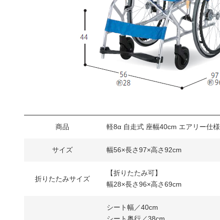
商品
軽8α 自走式 座幅40cm エアリー仕様
サイズ
幅56×長さ97×高さ92cm
【折りたたみ可】
折りたたみサイズ
幅28×長さ96×高さ69cm
シート幅／40cm
シート奥行／38cm