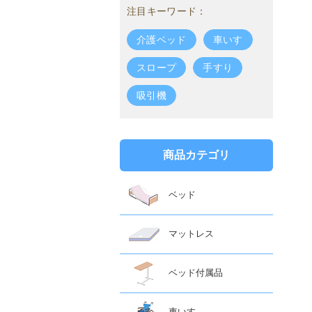
注目キーワード：
介護ベッド
車いす
スロープ
手すり
吸引機
商品カテゴリ
ベッド
マットレス
ベッド付属品
車いす