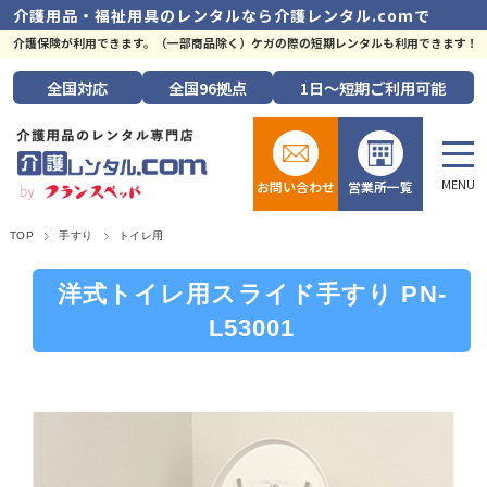
介護用品・福祉用具のレンタルなら
介護レンタル.comで
介護保険が利用できます。（一部商品除く）ケガの際の短期レンタルも利用できます！
全国
対応
全国
96拠点
1日～短期
ご利用可能
お問い合わせ
営業所一覧
TOP
手すり
トイレ用
洋式トイレ用スライド手すり PN-
L53001