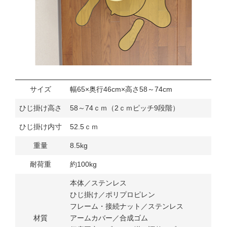
サイズ
幅65×奥行46cm×高さ58～74cm
ひじ掛け高さ
58～74ｃｍ（2ｃｍピッチ9段階）
ひじ掛け内寸
52.5ｃｍ
重量
8.5kg
耐荷重
約100kg
本体／ステンレス
ひじ掛け／ポリプロピレン
フレーム・接続ナット／ステンレス
材質
アームカバー／合成ゴム