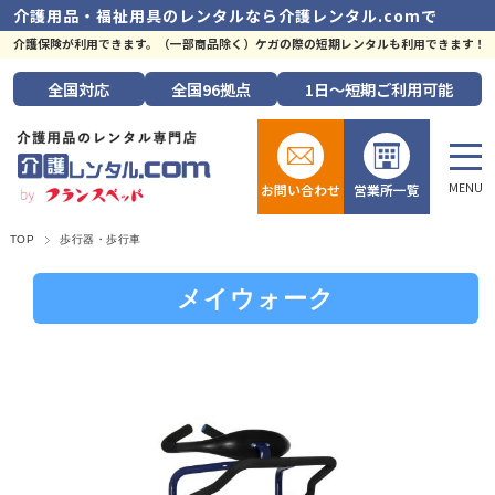
介護用品・福祉用具のレンタルなら
介護レンタル.comで
介護保険が利用できます。（一部商品除く）ケガの際の短期レンタルも利用できます！
全国
対応
全国
96拠点
1日～短期
ご利用可能
お問い合わせ
営業所一覧
TOP
歩行器・歩行車
メイウォーク