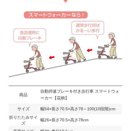
自動抑速ブレーキ付き歩行車 スマートウォ
商品
ーカー【花柄】
サイズ
幅54×長さ70.5×高さ78～100(10段階)cm
折りたたみサイ
幅26×長さ70.5×高さ78cm
ズ