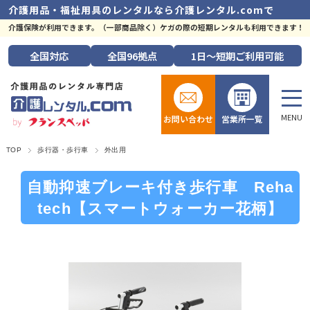
介護用品・福祉用具のレンタルなら
介護レンタル.comで
介護保険が利用できます。（一部商品除く）ケガの際の短期レンタルも利用できます！
全国
対応
全国
96拠点
1日～短期
ご利用可能
お問い合わせ
営業所一覧
TOP
歩行器・歩行車
外出用
自動抑速ブレーキ付き歩行車 Reha
tech【スマートウォーカー花柄】