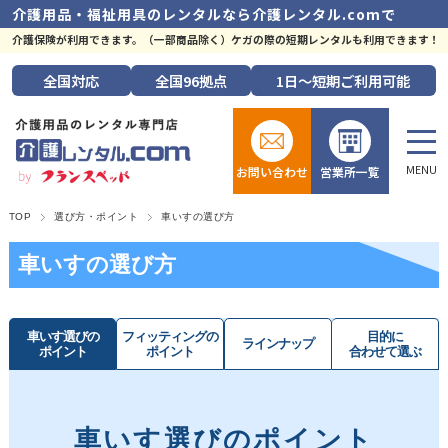
介護用品・福祉用具のレンタルなら
介護レンタル.comで
介護保険が利用できます。（一部商品除く）ケガの際の短期レンタルも利用できます！
全国
対応
全国
96拠点
1日～短期
ご利用可能
お問い合わせ
営業所一覧
TOP
選び方・ポイント
車いすの選び方
車いすの選び方
車いす選びの
フィッティングの
目的に
ラインナップ
ポイント
ポイント
合わせて選ぶ
車いす選びのポイント