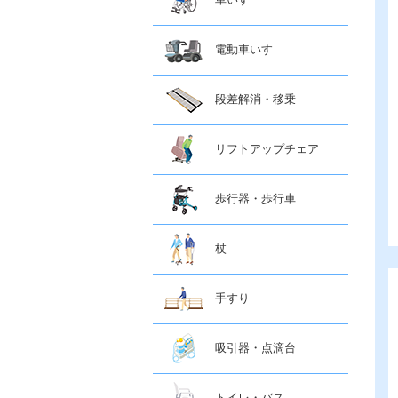
電動車いす
段差解消・移乗
リフトアップチェア
歩行器・歩行車
杖
手すり
吸引器・点滴台
トイレ・バス